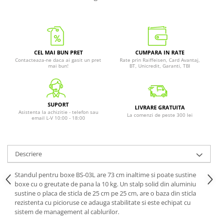
CEL MAI BUN PRET
CUMPARA IN RATE
Contacteaza-ne daca ai gasit un pret
Rate prin Raiffeisen, Card Avantaj,
mai bun!
BT, Unicredit, Garanti, TBI
SUPORT
LIVRARE GRATUITA
Asistenta la achizitie - telefon sau
La comenzi de peste 300 lei
email L-V 10:00 - 18:00
Descriere
Standul pentru boxe BS-03L are 73 cm inaltime si poate sustine
boxe cu o greutate de pana la 10 kg. Un stalp solid din aluminiu
sustine o placa de sticla de 25 cm pe 25 cm, are o baza din sticla
rezistenta cu picioruse ce adauga stabilitate si este echipat cu
sistem de management al cablurilor.