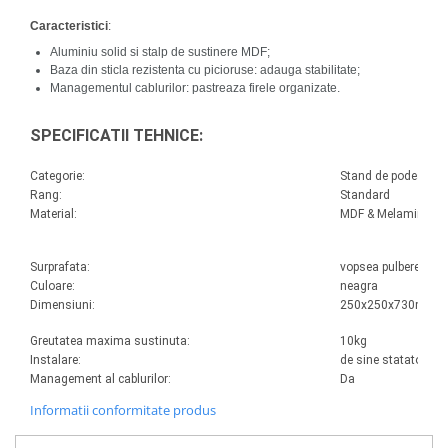
Caracteristici
:
Aluminiu solid si stalp de sustinere MDF;
Baza din sticla rezistenta cu picioruse: adauga stabilitate;
Managementul cablurilor: pastreaza firele organizate.
SPECIFICATII TEHNICE:
Categorie:
Stand de podea pen
Rang:
Standard
Material:
MDF & Melamina, Alu
Surprafata:
vopsea pulbere
Culoare:
neagra
Dimensiuni:
250x250x730mm
Greutatea maxima sustinuta:
10kg
Instalare:
de sine statator
Management al cablurilor:
Da
Informatii conformitate produs