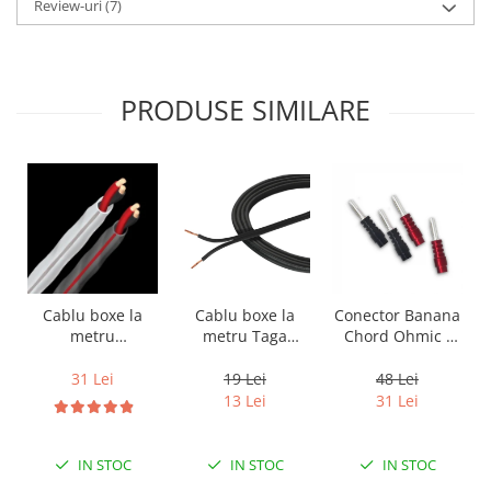
Review-uri
(7)
PRODUSE SIMILARE
Cablu boxe la
Cablu boxe la
Conector Banana
metru Taga
metru
Chord Ohmic -
Harmony TCC-
Audioquest SLiP-
pret pe bucata
14B, 2 x 2mm
DB 16/2,
19 Lei
31 Lei
48 Lei
conductor cupru
13 Lei
31 Lei
LGC
IN STOC
IN STOC
IN STOC