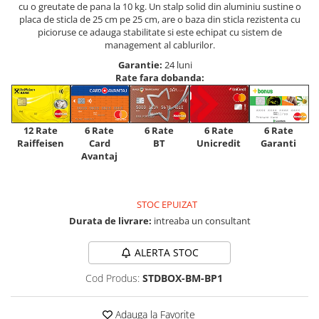
cu o greutate de pana la 10 kg. Un stalp solid din aluminiu sustine o
placa de sticla de 25 cm pe 25 cm, are o baza din sticla rezistenta cu
picioruse ce adauga stabilitate si este echipat cu sistem de
management al cablurilor.
Garantie:
24 luni
Rate fara dobanda:
12 Rate
6 Rate
6 Rate
6 Rate
6 Rate
Raiffeisen
Card
Unicredit
BT
Garanti
Avantaj
STOC EPUIZAT
Durata de livrare:
intreaba un consultant
ALERTA STOC
Cod Produs:
STDBOX-BM-BP1
Adauga la Favorite