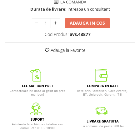
LA COMANDA
Durata de livrare:
intreaba un consultant
ADAUGA IN COS
Cod Produs:
avs.43877
Adauga la Favorite
CEL MAI BUN PRET
CUMPARA IN RATE
Contacteaza-ne daca ai gasit un pret
Rate prin Raiffeisen, Card Avantaj,
mai bun!
BT, Unicredit, Garanti, TBI
SUPORT
LIVRARE GRATUITA
Asistenta la achizitie - telefon sau
La comenzi de peste 300 lei
email L-V 10:00 - 18:00