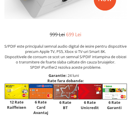
999 Lei
699 Lei
S/PDIF este principalul semnal audio digital de iesire pentru dispozitive
precum Apple TV, PS5, Xbox si TV-uri Smart 8K.
Dispozitivele de consum ce scot un semnal S/PDIF intampina de obicei
o transmitere de foarte slaba calitate din cauza bruiajelor.
SPDIF iPurifier2 rezolva aceste probleme.
Garantie:
24 luni
Rate fara dobanda:
12 Rate
6 Rate
6 Rate
6 Rate
6 Rate
Raiffeisen
Card
Unicredit
BT
Garanti
Avantaj