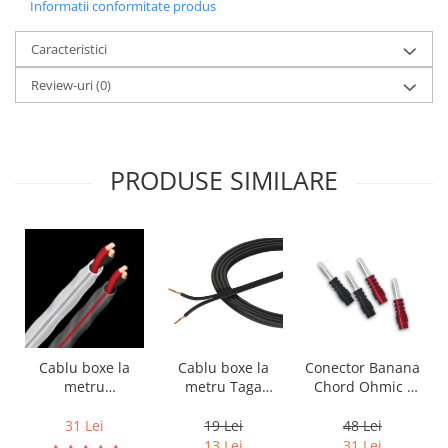
Informatii conformitate produs
Caracteristici
Review-uri
(0)
PRODUSE SIMILARE
Cablu boxe la
Cablu boxe la
Conector Banana
metru Taga
metru
Chord Ohmic -
Harmony TCC-
Audioquest SLiP-
pret pe bucata
14B, 2 x 2mm
DB 16/2,
19 Lei
31 Lei
48 Lei
conductor cupru
13 Lei
31 Lei