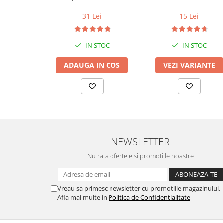
conductor cupru LGC
31 Lei
15 Lei
IN STOC
IN STOC
ADAUGA IN COS
VEZI VARIANTE
NEWSLETTER
Nu rata ofertele si promotiile noastre
Vreau sa primesc newsletter cu promotiile magazinului.
Afla mai multe in
Politica de Confidentialitate