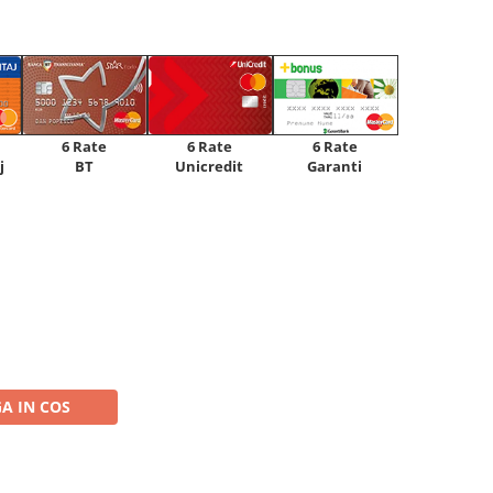
6 Rate
6 Rate
6 Rate
Unicredit
j
BT
Garanti
A IN COS