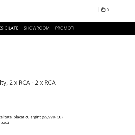
0
ESIGILATE
SHOWROOM
PROMOTII
ty, 2 x RCA - 2 x RCA
litate, placat cu argint (99,99% Cu)
groasă