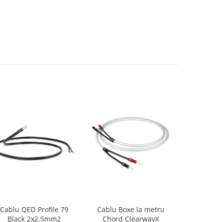
Cablu QED Profile 79
Cablu Boxe la metru
Cablu Int
Black 2x2.5mm2
Chord ClearwayX
Chor