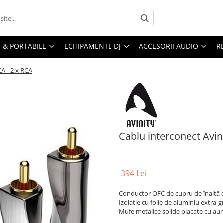
I & PORTABILE
ECHIPAMENTE DJ
ACCESORII AUDIO
R
CA - 2 x RCA
Cablu interconect Avini
394 Lei
Conductor OFC de cupru de înaltă ca
Izolatie cu folie de aluminiu extra-
Mufe metalice solide placate cu aur