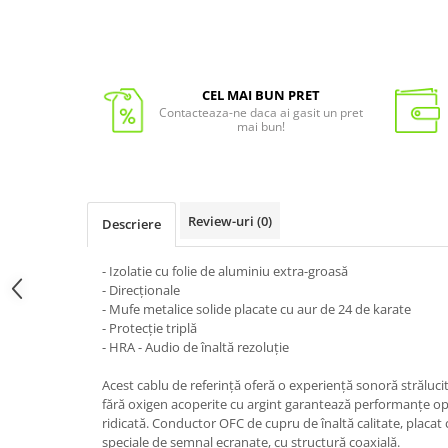
CEL MAI BUN PRET
Contacteaza-ne daca ai gasit un pret
mai bun!
Review-uri
(0)
Descriere
- Izolatie cu folie de aluminiu extra-groasă
- Direcționale
- Mufe metalice solide placate cu aur de 24 de karate
- Protecție triplă
- HRA - Audio de înaltă rezoluție
Acest cablu de referință oferă o experiență sonoră strălu
fără oxigen acoperite cu argint garantează performanțe op
ridicată. Conductor OFC de cupru de înaltă calitate, placat c
speciale de semnal ecranate, cu structură coaxială.