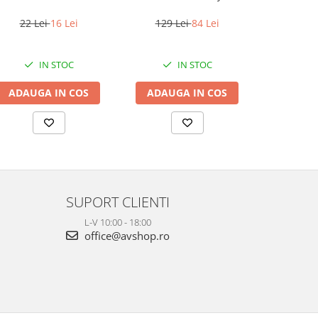
22 Lei
16 Lei
129 Lei
84 Lei
344 Lei
IN STOC
IN STOC
ADAUGA IN COS
ADAUGA IN COS
VEZI 
SUPORT CLIENTI
L-V 10:00 - 18:00
office@avshop.ro