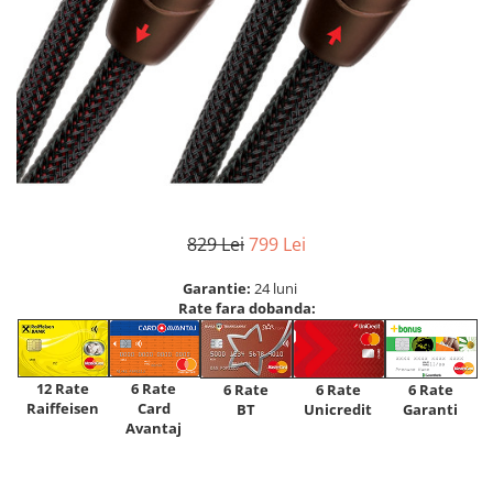
829 Lei
799 Lei
Garantie:
24 luni
Rate fara dobanda:
12 Rate
6 Rate
6 Rate
6 Rate
6 Rate
Raiffeisen
Card
Unicredit
BT
Garanti
Avantaj