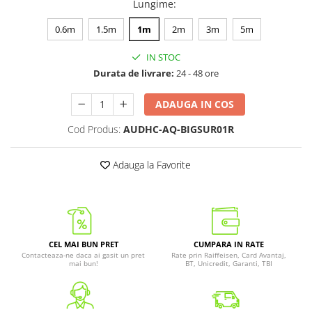
Lungime
:
0.6m
1.5m
1m
2m
3m
5m
IN STOC
Durata de livrare:
24 - 48 ore
ADAUGA IN COS
Cod Produs:
AUDHC-AQ-BIGSUR01R
Adauga la Favorite
CEL MAI BUN PRET
CUMPARA IN RATE
Contacteaza-ne daca ai gasit un pret
Rate prin Raiffeisen, Card Avantaj,
mai bun!
BT, Unicredit, Garanti, TBI