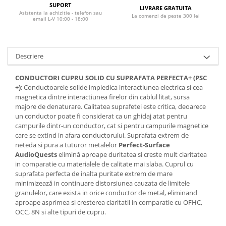
SUPORT
LIVRARE GRATUITA
Asistenta la achizitie - telefon sau
La comenzi de peste 300 lei
email L-V 10:00 - 18:00
Descriere
CONDUCTORI CUPRU SOLID CU SUPRAFATA PERFECTA+ (PSC
+)
: Conductoarele solide impiedica interactiunea electrica si cea
magnetica dintre interactiunea firelor din cablul litat, sursa
majore de denaturare. Calitatea suprafetei este critica, deoarece
un conductor poate fi considerat ca un ghidaj atat pentru
campurile dintr-un conductor, cat si pentru campurile magnetice
care se extind in afara conductorului. Suprafata extrem de
neteda si pura a tuturor metalelor
Perfect-Surface
AudioQuests
elimină aproape duritatea si creste mult claritatea
in comparatie cu materialele de calitate mai slaba. Cuprul cu
suprafata perfecta de inalta puritate extrem de mare
minimizează in continuare distorsiunea cauzata de limitele
granulelor, care exista in orice conductor de metal, eliminand
aproape asprimea si cresterea claritatii in comparatie cu OFHC,
OCC, 8N si alte tipuri de cupru.