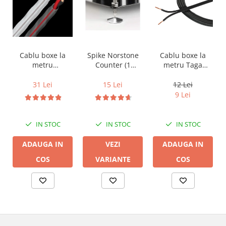
Cablu boxe la
Cablu boxe la
Spike Norstone
metru Taga
metru
Counter (1
Harmony TCC-
Audioquest SLiP-
bucata)
14B, 2 x 2mm
DB 16/2,
12 Lei
31 Lei
15 Lei
conductor cupru
9 Lei
LGC
IN STOC
IN STOC
IN STOC
ADAUGA IN
ADAUGA IN
VEZI
COS
COS
VARIANTE