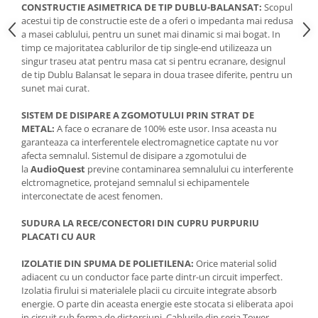
CONSTRUCTIE ASIMETRICA DE TIP DUBLU-BALANSAT:
Scopul
acestui tip de constructie este de a oferi o impedanta mai redusa
a masei cablului, pentru un sunet mai dinamic si mai bogat. In
timp ce majoritatea cablurilor de tip single-end utilizeaza un
singur traseu atat pentru masa cat si pentru ecranare, designul
de tip Dublu Balansat le separa in doua trasee diferite, pentru un
sunet mai curat.
SISTEM DE DISIPARE A ZGOMOTULUI PRIN STRAT DE
METAL:
A face o ecranare de 100% este usor. Insa aceasta nu
garanteaza ca interferentele electromagnetice captate nu vor
afecta semnalul. Sistemul de disipare a zgomotului de
la
AudioQuest
previne contaminarea semnalului cu interferente
elctromagnetice, protejand semnalul si echipamentele
interconectate de acest fenomen.
SUDURA LA RECE/CONECTORI DIN CUPRU PURPURIU
PLACATI CU AUR
IZOLATIE DIN SPUMA DE POLIETILENA:
Orice material solid
adiacent cu un conductor face parte dintr-un circuit imperfect.
Izolatia firului si materialele placii cu circuite integrate absorb
energie. O parte din aceasta energie este stocata si eliberata apoi
in circuit sub forma de distorsiuni. Cablurile din seria Tower