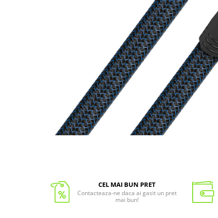
CEL MAI BUN PRET
Contacteaza-ne daca ai gasit un pret
mai bun!