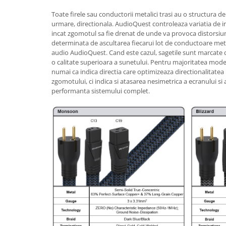
Toate firele sau conductorii metalici trasi au o structura de
urmare, directionala. AudioQuest controleaza variatia de i
incat zgomotul sa fie drenat de unde va provoca distorsiuni
determinata de ascultarea fiecarui lot de conductoare metal
audio AudioQuest. Cand este cazul, sagetile sunt marcate c
o calitate superioara a sunetului. Pentru majoritatea mode
numai ca indica directia care optimizeaza directionalitatea 
zgomotului, ci indica si atasarea nesimetrica a ecranului s
performanta sistemului complet.