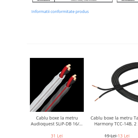
Informatii conformitate produs
Cablu boxe la metru
Cablu boxe la metru T
Audioquest SLiP-DB 16/2,
Harmony TCC-14B, 2 
conductor cupru LGC
2mm
31 Lei
19 Lei
13 Lei