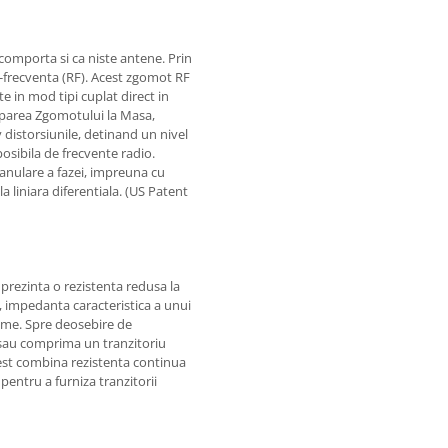
 comporta si ca niste antene. Prin
-frecventa (RF). Acest zgomot RF
e in mod tipi cuplat direct in
siparea Zgomotului la Masa,
distorsiunile, detinand un nivel
osibila de frecvente radio.
 anulare a fazei, impreuna cu
la liniara diferentiala. (US Patent
 prezinta o rezistenta redusa la
, impedanta caracteristica a unui
ime. Spre deosebire de
 sau comprima un tranzitoriu
est combina rezistenta continua
pentru a furniza tranzitorii