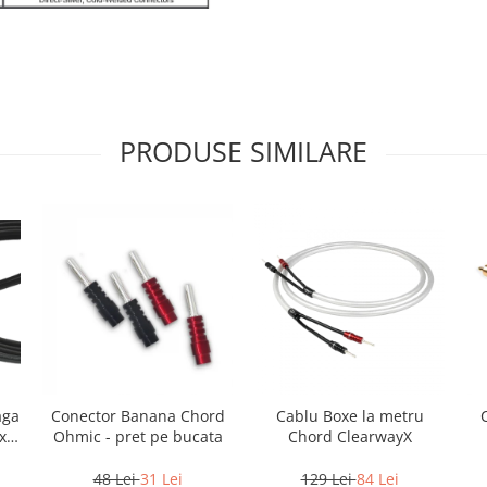
PRODUSE SIMILARE
aga
Conector Banana Chord
Cablu Boxe la metru
x
Ohmic - pret pe bucata
Chord ClearwayX
48 Lei
31 Lei
129 Lei
84 Lei