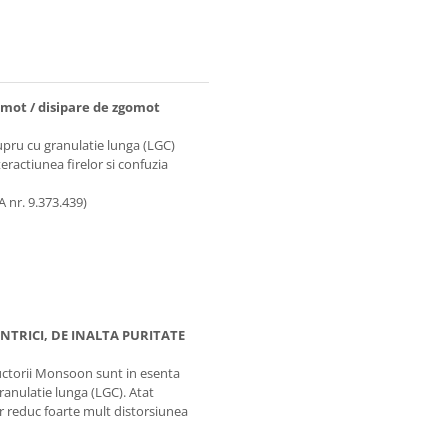
omot / disipare de zgomot
upru cu granulatie lunga (LGC)
ractiunea firelor si confuzia
 nr. 9.373.439)
TRICI, DE INALTA PURITATE
ductorii Monsoon sunt in esenta
ranulatie lunga (LGC). Atat
or reduc foarte mult distorsiunea