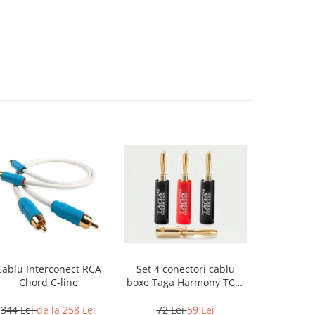
Cablu Interconect RCA
Set 4 conectori cablu
Cablu Box
Chord C-line
boxe Taga Harmony TCB-
The C
001 tip banana
(Halo
344 Lei
de la 258 Lei
72 Lei
59 Lei
7