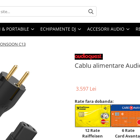
I & PORTABILE
ECHIPAMENTE DJ
ACCESORII AUDIO
R
 MONSOON C13
Cablu alimentare Au
3.597 Lei
Rate fara dobanda:
12 Rate
6 Rate
Raiffeisen
Card Avanta