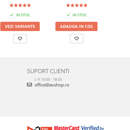
IN STOC
IN STOC
VEZI VARIANTE
ADAUGA IN COS
ADAUG
SUPORT CLIENTI
L-V 10:00 - 18:00
office@avshop.ro