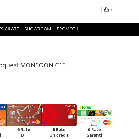
0
ESIGILATE
SHOWROOM
PROMOTII
dioquest MONSOON C13
6 Rate
6 Rate
6 Rate
Unicredit
j
BT
Garanti