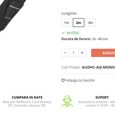
Lungime
:
1m
2m
3m
IN STOC
Durata de livrare:
24 - 48 ore
ADAUG
Cod Produs:
AUDHC-AQ-MONS
Adauga la Favorite
CUMPARA IN RATE
SUPORT
Rate prin Raiffeisen, Card Avantaj,
Asistenta la achizitie - te
BT, Unicredit, Garanti, TBI
email L-V 10:00 - 18