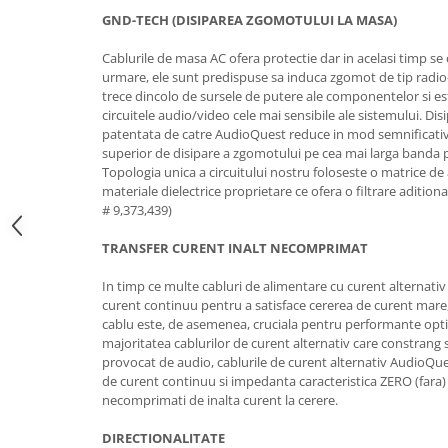
GND-TECH (DISIPAREA ZGOMOTULUI LA MASA)
Cablurile de masa AC ofera protectie dar in acelasi timp se
urmare, ele sunt predispuse sa induca zgomot de tip radio
trece dincolo de sursele de putere ale componentelor si est
circuitele audio/video cele mai sensibile ale sistemului. Di
patentata de catre AudioQuest reduce in mod semnificativ 
superior de disipare a zgomotului pe cea mai larga banda p
Topologia unica a circuitului nostru foloseste o matrice de
materiale dielectrice proprietare ce ofera o filtrare aditiona
# 9,373,439)
TRANSFER CURENT INALT NECOMPRIMAT
In timp ce multe cabluri de alimentare cu curent alternativ
curent continuu pentru a satisface cererea de curent mare
cablu este, de asemenea, cruciala pentru performante opt
majoritatea cablurilor de curent alternativ care constrang
provocat de audio, cablurile de curent alternativ AudioQu
de curent continuu si impedanta caracteristica ZERO (fara) 
necomprimati de inalta curent la cerere.
DIRECTIONALITATE