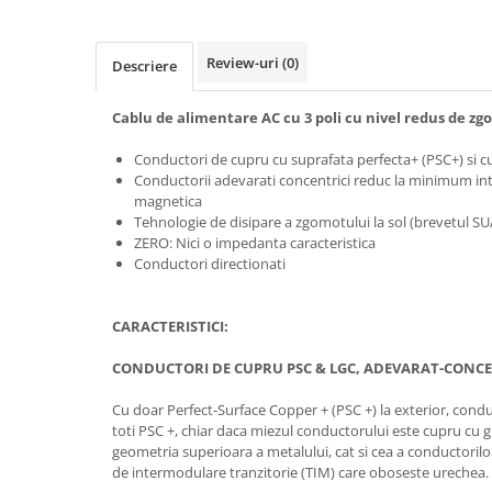
Review-uri
(0)
Descriere
Cablu de alimentare AC cu 3 poli cu nivel redus de zg
Conductori de cupru cu suprafata perfecta+ (PSC+) si c
Conductorii adevarati concentrici reduc la minimum inte
magnetica
Tehnologie de disipare a zgomotului la sol (brevetul SUA
ZERO: Nici o impedanta caracteristica
Conductori directionati
CARACTERISTICI:
CONDUCTORI DE CUPRU PSC & LGC, ADEVARAT-CONCEN
Cu doar Perfect-Surface Copper + (PSC +) la exterior, con
toti PSC +, chiar daca miezul conductorului este cupru cu g
geometria superioara a metalului, cat si cea a conductoril
de intermodulare tranzitorie (TIM) care oboseste urechea.