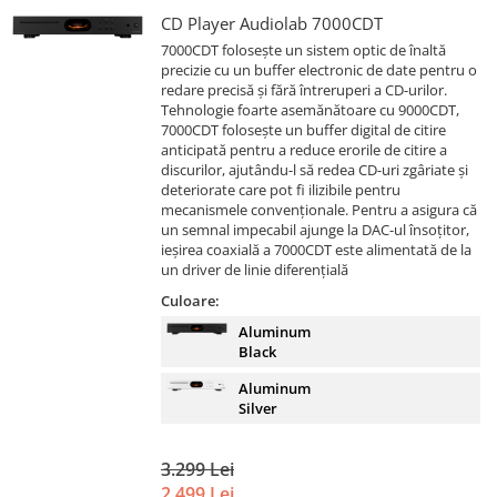
CD Player Audiolab 7000CDT
7000CDT folosește un sistem optic de înaltă
precizie cu un buffer electronic de date pentru o
redare precisă și fără întreruperi a CD-urilor.
Tehnologie foarte asemănătoare cu 9000CDT,
7000CDT folosește un buffer digital de citire
anticipată pentru a reduce erorile de citire a
discurilor, ajutându-l să redea CD-uri zgâriate și
deteriorate care pot fi ilizibile pentru
mecanismele convenționale. Pentru a asigura că
un semnal impecabil ajunge la DAC-ul însoțitor,
ieșirea coaxială a 7000CDT este alimentată de la
un driver de linie diferențială
Culoare:
Aluminum
Black
Aluminum
Silver
3.299 Lei
2.499 Lei