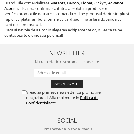
Brandurile comercializate
Marantz
,
Denon
,
Pioner
,
Onkyo
,
Advance
Acoustic
,
Teac
va confirma calitatea absoluta a produselor.
Verifica promotiile noastre si comanda online produsul dorit, simplu si
rapid, cu plata ramburs, online cu card sau in rate fara dobanda cu
card de cumparaturi.
Daca ai nevoie de ajutor in alegerea echipamentelor, nu ezita sa ne
contactezi telefonic sau pe email!
NEWSLETTER
Nu rata ofertele si promotiile noastre
Vreau sa primesc newsletter cu promotiile
magazinului. Afla mai multe in
Politica de
Confidentialitate
SOCIAL
Urmareste-ne in social media