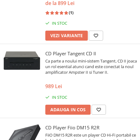
de la 899 Lei
(1)
IN STOC
VEZI VARIANTE
CD Player Tangent CD II
Ca parte a noului mini-sistem Tangent, CD II joaca
un rol esential atunci cand este conectat la noul
amplificator Ampster II si Tuner II.
989 Lei
IN STOC
ADAUGA IN COS
CD Player Fiio DM15 R2R
FiiO DM15 R2R este un player CD Hi-Fi portabil ce