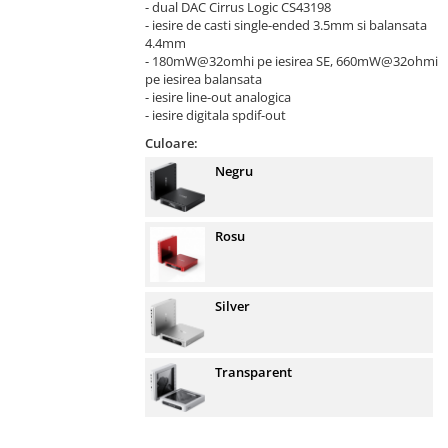
- dual DAC Cirrus Logic CS43198
- iesire de casti single-ended 3.5mm si balansata
4.4mm
- 180mW@32omhi pe iesirea SE, 660mW@32ohmi
pe iesirea balansata
- iesire line-out analogica
- iesire digitala spdif-out
Culoare:
Negru
Rosu
Silver
Transparent