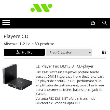
Playere CD
Afiseaza:
1-
21
din
89
produse
FILTRE
CD Player Fiio DM13 BT CD-player
FiiO DM13 este un CD-player portabil foarte
versatil. DM13 integreaza intr-o singura carcasa
un player de discuri, un DAC performant si un
amplificator de casti excelent, capabil sa livreze
pana la 660mW pe iesirea balansata cu jack de
4.4mm.
Varianta FiiO DM13 BT ofera si transmisie
Bluetooth cu codecul aptX HD.