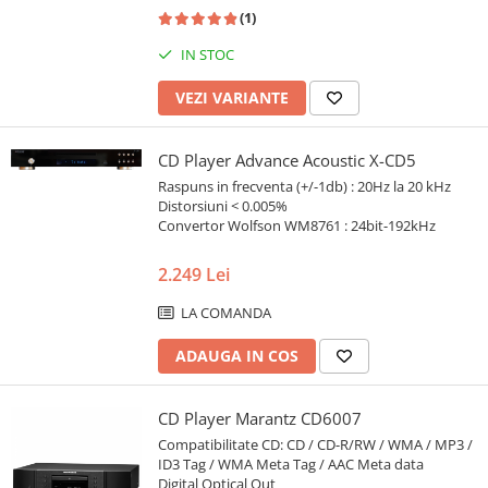
(1)
IN STOC
VEZI VARIANTE
CD Player Advance Acoustic X-CD5
Raspuns in frecventa (+/-1db) : 20Hz la 20 kHz
Distorsiuni < 0.005%
Convertor Wolfson WM8761 : 24bit-192kHz
2.249 Lei
LA COMANDA
ADAUGA IN COS
CD Player Marantz CD6007
Compatibilitate CD: CD / CD-R/RW / WMA / MP3 /
ID3 Tag / WMA Meta Tag / AAC Meta data
Digital Optical Out