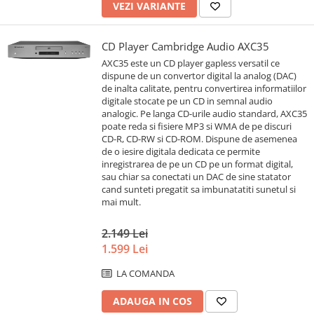
VEZI VARIANTE
CD Player Cambridge Audio AXC35
AXC35 este un CD player gapless versatil ce
dispune de un convertor digital la analog (DAC)
de inalta calitate, pentru convertirea informatiilor
digitale stocate pe un CD in semnal audio
analogic. Pe langa CD-urile audio standard, AXC35
poate reda si fisiere MP3 si WMA de pe discuri
CD-R, CD-RW si CD-ROM. Dispune de asemenea
de o iesire digitala dedicata ce permite
inregistrarea de pe un CD pe un format digital,
sau chiar sa conectati un DAC de sine statator
cand sunteti pregatit sa imbunatatiti sunetul si
mai mult.
2.149 Lei
1.599 Lei
LA COMANDA
ADAUGA IN COS