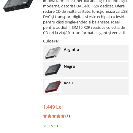
îmbină farmecul sunetului analog cu tehnologia
modernă, datorită DAC-ului R2R dedicat. Oferă
redare CD de înaltă calitate, funcționează ca USB
DAC și transport digital, și este echipat cu ieșiri
pentru căști single-ended și balansate. Ideal
pentru audiofili, DM15 R2R readuce colecția de
CD-uri la viață într-un format elegant și versatil.
Culoare:
Argintiu
Negru
Rosu
1.449 Lei
(1)
IN STOC