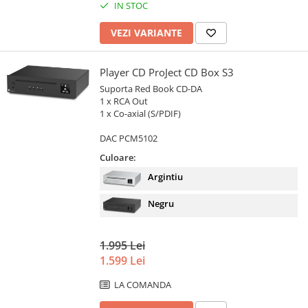
IN STOC
VEZI VARIANTE
Player CD ProJect CD Box S3
Suporta Red Book CD-DA
1 x RCA Out
1 x Co-axial (S/PDIF)
DAC PCM5102
Culoare:
Argintiu
Negru
1.995 Lei
1.599 Lei
LA COMANDA