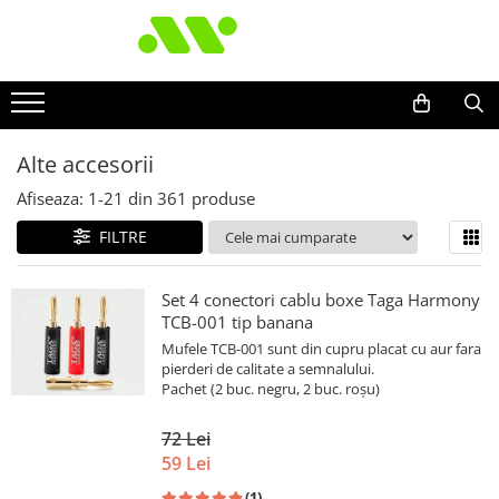
Alte accesorii
Afiseaza:
1-
21
din
361
produse
FILTRE
Set 4 conectori cablu boxe Taga Harmony
TCB-001 tip banana
Mufele TCB-001 sunt din cupru placat cu aur fara
pierderi de calitate a semnalului.
Pachet (2 buc. negru, 2 buc. roșu)
72 Lei
59 Lei
(1)