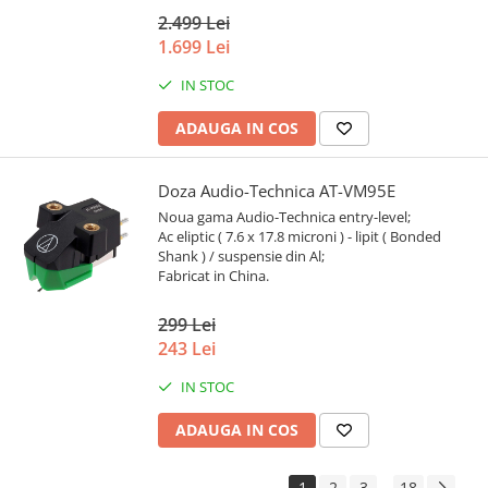
2.499 Lei
1.699 Lei
IN STOC
ADAUGA IN COS
Doza Audio-Technica AT-VM95E
Noua gama Audio-Technica entry-level;
Ac eliptic ( 7.6 x 17.8 microni ) - lipit ( Bonded
Shank ) / suspensie din Al;
Fabricat in China.
299 Lei
243 Lei
IN STOC
ADAUGA IN COS
1
2
3
18